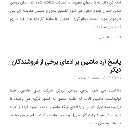
ارائه کرده اند که با نامهای معروف به کمپکت شناخته شده اند . برای روشن
شدن اذهان عموم سعی می شود تقسیم بندی و سپس مقایسه ای بین
طرحهای مورد ًبحث انجام گیرد . مدیران با سابقه کارخانه های آرد سازی
کاملا خواهد آمد […]
ادامه مطلب …
پاسخ آرد ماشین بر ادعای برخی از فروشندگان
دیگر
/
/
/
۰۱/۰۸/۱۳۹۵
۰ دیدگاه
مقالات
مشاهده مي شود برخي عوامل فروش شركت هاي خارجي اخيرا
توليدكننده ماشين آلات كه اغلب متعلق به كشور تركيه مي باشند، با
ترغيب متقاضيان ايراني و با ادعاي اينكه ماشين آلات را توليد كرده و آماده
دارند و در اسرع وقت كار تحويل و نصب ماشين آلات را انجام مي دهند،
تبليغات وسيعي به راه […]